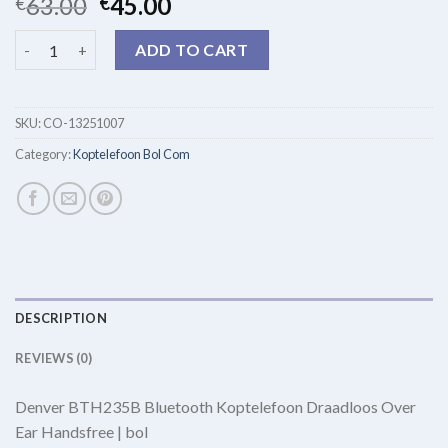
63.00
45.00
€
€
koptelefoon bol com quantity
ADD TO CART
SKU:
CO-13251007
Category:
Koptelefoon Bol Com
DESCRIPTION
REVIEWS (0)
Denver BTH235B Bluetooth Koptelefoon Draadloos Over
Ear Handsfree | bol