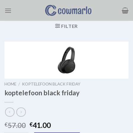
Ga
naar
inhoud
FILTER
HOME
/
KOPTELEFOON BLACK FRIDAY
koptelefoon black friday
57.00
41.00
€
€