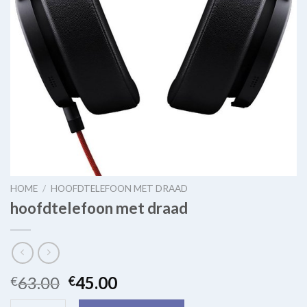
HOME
/
HOOFDTELEFOON MET DRAAD
hoofdtelefoon met draad
63.00
45.00
€
€
hoofdtelefoon met draad quantity