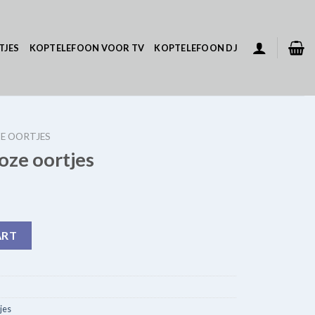
TJES
KOPTELEFOON VOOR TV
KOPTELEFOON DJ
E OORTJES
oze oortjes
uantity
ART
jes