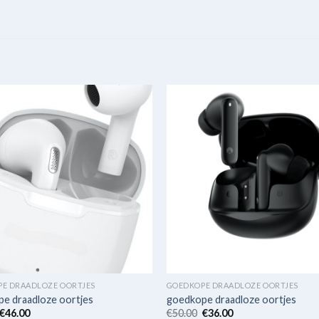
E DRAADLOZE OORTJES
GOEDKOPE DRAADLOZE OORTJES
e draadloze oortjes
goedkope draadloze oortjes
€
46.00
€
50.00
€
36.00