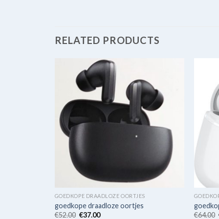
RELATED PRODUCTS
ES
GOEDKOPE DRAADLOZE OORTJES
GOEDKOP
es
goedkope draadloze oortjes
goedkop
€
52.00
€
37.00
€
64.00