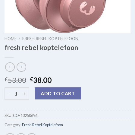
HOME
/
FRESH REBEL KOPTELEFOON
fresh rebel koptelefoon
53.00
38.00
€
€
fresh rebel koptelefoon quantity
ADD TO CART
SKU:
CO-13250696
Category:
Fresh Rebel Koptelefoon