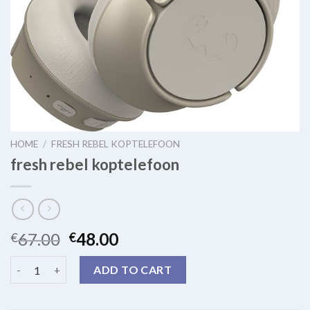
HOME
/
FRESH REBEL KOPTELEFOON
fresh rebel koptelefoon
67.00
48.00
€
€
fresh rebel koptelefoon quantity
ADD TO CART