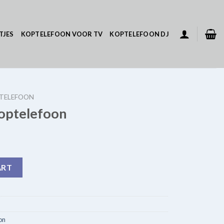
TJES
KOPTELEFOON VOOR TV
KOPTELEFOON DJ
PTELEFOON
koptelefoon
uantity
ART
on