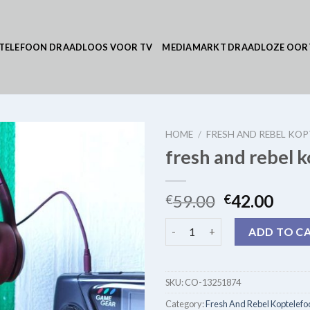
TELEFOON DRAADLOOS VOOR TV
MEDIAMARKT DRAADLOZE OOR
HOME
/
FRESH AND REBEL KO
fresh and rebel 
59.00
42.00
€
€
fresh and rebel koptelefoon q
ADD TO C
SKU:
CO-13251874
Category:
Fresh And Rebel Koptelefo