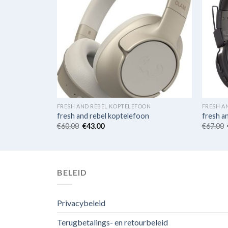
ON
FRESH AND REBEL KOPTELEFOON
FRESH A
on
fresh and rebel koptelefoon
fresh a
€
60.00
€
43.00
€
67.00
BELEID
Privacybeleid
Terugbetalings- en retourbeleid