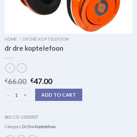
HOME
/
DR DRE KOPTELEFOON
dr dre koptelefoon
66.00
47.00
€
€
dr dre koptelefoon quantity
ADD TO CART
SKU:
CO-13250927
Category:
Dr Dre Koptelefoon