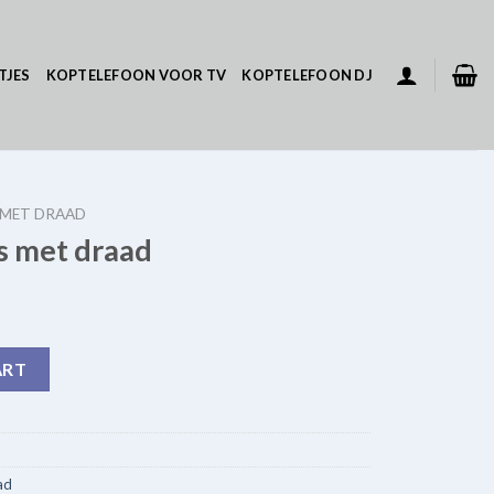
TJES
KOPTELEFOON VOOR TV
KOPTELEFOON DJ
 MET DRAAD
s met draad
uantity
ART
ad