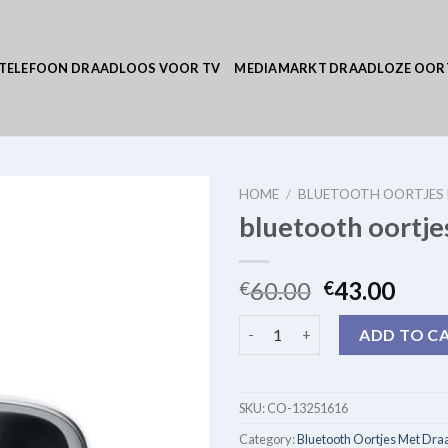
TELEFOON DRAADLOOS VOOR TV
MEDIAMARKT DRAADLOZE OOR
HOME
/
BLUETOOTH OORTJES
bluetooth oortje
60.00
43.00
€
€
bluetooth oortjes met draad q
ADD TO C
SKU:
CO-13251616
Category:
Bluetooth Oortjes Met Dra