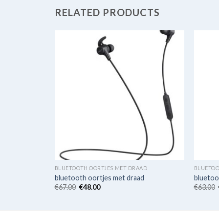
RELATED PRODUCTS
AAD
BLUETOOTH OORTJES MET DRAAD
BLUETOO
ad
bluetooth oortjes met draad
bluetoo
€
67.00
€
48.00
€
63.00