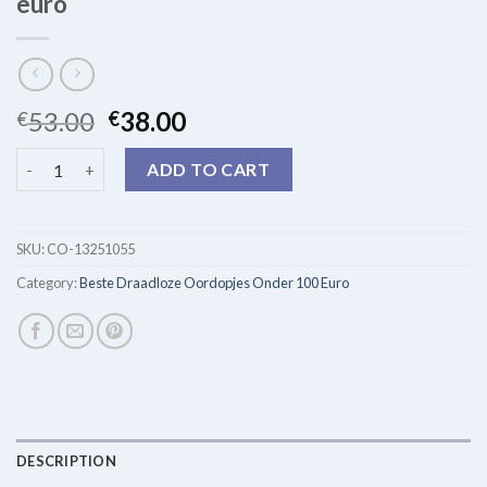
euro
53.00
38.00
€
€
beste draadloze oordopjes onder 100 euro quantity
ADD TO CART
SKU:
CO-13251055
Category:
Beste Draadloze Oordopjes Onder 100 Euro
DESCRIPTION